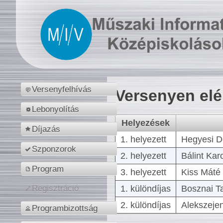
Versenyfelhívás
Versenyen el
Lebonyolítás
Helyezések
Díjazás
1. helyezett
Hegyesi D
Szponzorok
2. helyezett
Bálint Kar
Program
3. helyezett
Kiss Máté 
1. különdíjas
Bosznai T
Regisztráció
2. különdíjas
Alekszejen
Programbizottság