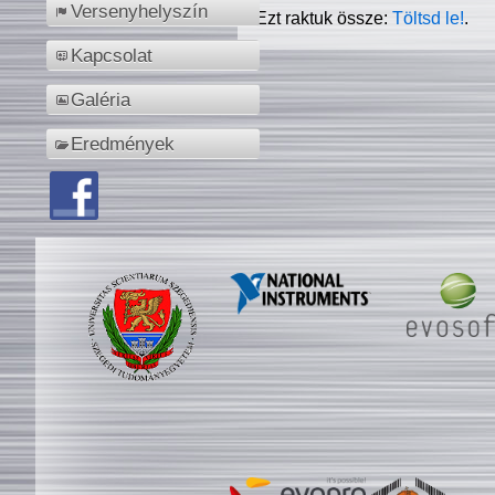
Versenyhelyszín
Ezt raktuk össze:
Töltsd le!
.
Kapcsolat
Galéria
Eredmények