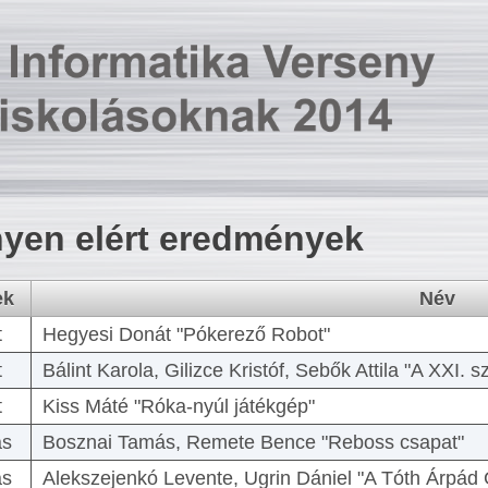
yen elért eredmények
ek
Név
t
Hegyesi Donát "Pókerező Robot"
t
Bálint Karola, Gilizce Kristóf, Sebők Attila "A XXI.
t
Kiss Máté "Róka-nyúl játékgép"
as
Bosznai Tamás, Remete Bence "Reboss csapat"
as
Alekszejenkó Levente, Ugrin Dániel "A Tóth Árpád 