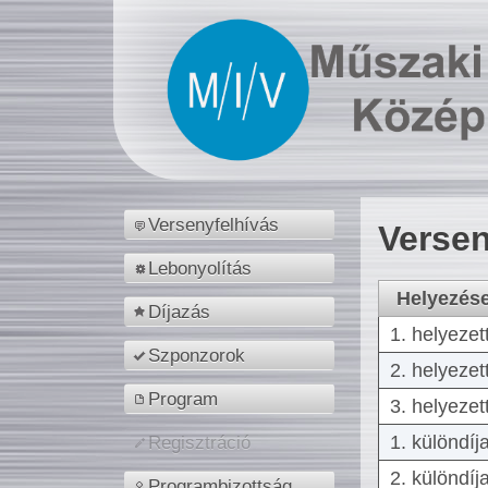
Versenyfelhívás
Versen
Lebonyolítás
Helyezés
Díjazás
1. helyezet
Szponzorok
2. helyezet
Program
3. helyezet
1. különdíj
Regisztráció
2. különdíj
Programbizottság