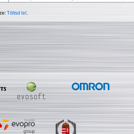
sze:
Töltsd le!
.