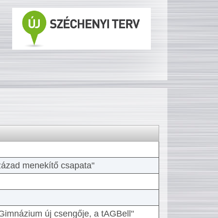
 század menekítő csapata"
Gimnázium új csengője, a tAGBell"