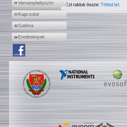
Versenyhelyszín
Ezt raktuk össze:
Töltsd le!
.
Kapcsolat
Galéria
Eredmények