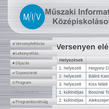
Versenyfelhívás
Versenyen el
Lebonyolítás
Helyezések
Díjazás
1. helyezett
Hegyesi D
Szponzorok
2. helyezett
Bálint Kar
Program
3. helyezett
Kiss Máté 
1. különdíjas
Bosznai T
Regisztráció
2. különdíjas
Alekszejen
Programbizottság