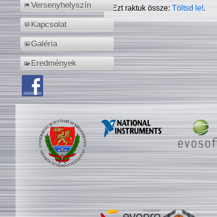
Versenyhelyszín
Ezt raktuk össze:
Töltsd le!
.
Kapcsolat
Galéria
Eredmények