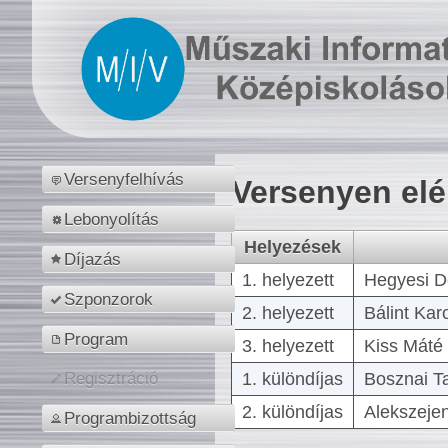
Versenyfelhívás
Versenyen el
Lebonyolítás
Helyezések
Díjazás
1. helyezett
Hegyesi D
Szponzorok
2. helyezett
Bálint Kar
Program
3. helyezett
Kiss Máté 
1. különdíjas
Bosznai T
Regisztráció
2. különdíjas
Alekszejen
Programbizottság