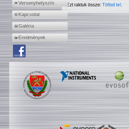
Versenyhelyszín
Ezt raktuk össze:
Töltsd le!
.
Kapcsolat
Galéria
Eredmények