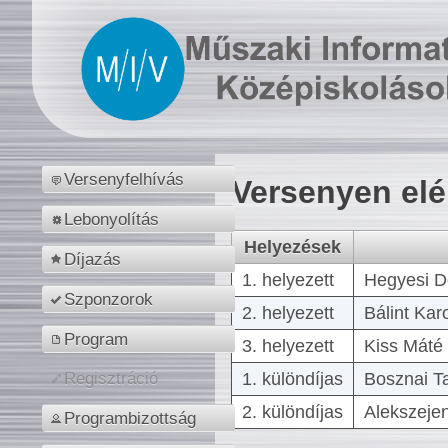
Versenyfelhívás
Versenyen el
Lebonyolítás
Helyezések
Díjazás
1. helyezett
Hegyesi D
Szponzorok
2. helyezett
Bálint Kar
Program
3. helyezett
Kiss Máté 
1. különdíjas
Bosznai T
Regisztráció
2. különdíjas
Alekszejen
Programbizottság