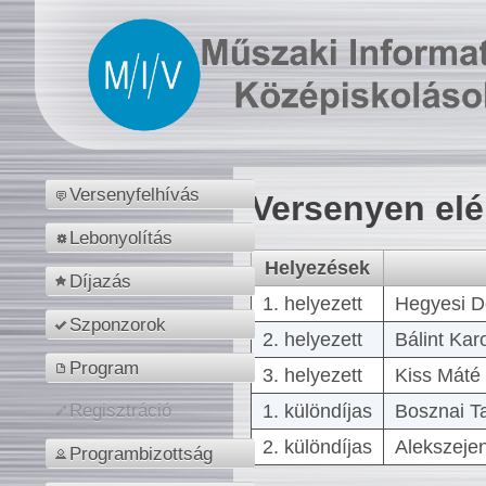
Versenyfelhívás
Versenyen el
Lebonyolítás
Helyezések
Díjazás
1. helyezett
Hegyesi D
Szponzorok
2. helyezett
Bálint Kar
Program
3. helyezett
Kiss Máté 
1. különdíjas
Bosznai T
Regisztráció
2. különdíjas
Alekszejen
Programbizottság