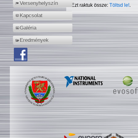
Versenyhelyszín
Ezt raktuk össze:
Töltsd le!
.
Kapcsolat
Galéria
Eredmények