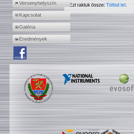
Versenyhelyszín
Ezt raktuk össze:
Töltsd le!
.
Kapcsolat
Galéria
Eredmények