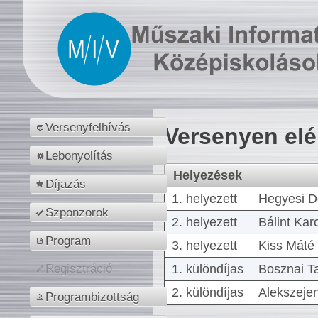
Versenyfelhívás
Versenyen el
Lebonyolítás
Helyezések
Díjazás
1. helyezett
Hegyesi D
Szponzorok
2. helyezett
Bálint Kar
Program
3. helyezett
Kiss Máté 
1. különdíjas
Bosznai T
Regisztráció
2. különdíjas
Alekszejen
Programbizottság