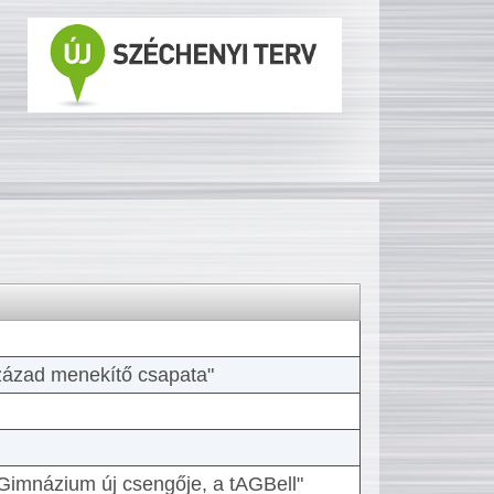
 század menekítő csapata"
Gimnázium új csengője, a tAGBell"