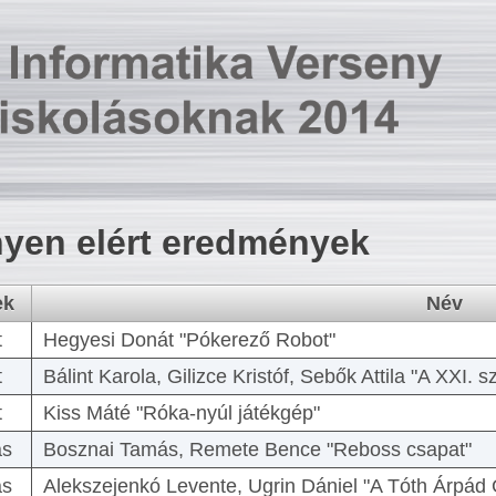
yen elért eredmények
ek
Név
t
Hegyesi Donát "Pókerező Robot"
t
Bálint Karola, Gilizce Kristóf, Sebők Attila "A XXI.
t
Kiss Máté "Róka-nyúl játékgép"
as
Bosznai Tamás, Remete Bence "Reboss csapat"
as
Alekszejenkó Levente, Ugrin Dániel "A Tóth Árpád 