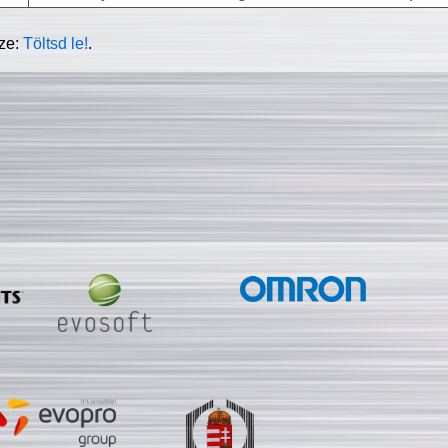
sze:
Töltsd le!
.