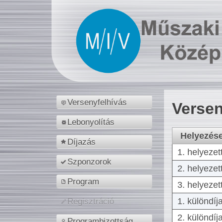
Versenyfelhívás
Versen
Lebonyolítás
Helyezés
Díjazás
1. helyezet
Szponzorok
2. helyezet
Program
3. helyezet
1. különdíj
Regisztráció
2. különdíj
Programbizottság