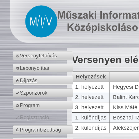
Versenyfelhívás
Versenyen el
Lebonyolítás
Helyezések
Díjazás
1. helyezett
Hegyesi D
Szponzorok
2. helyezett
Bálint Kar
Program
3. helyezett
Kiss Máté 
1. különdíjas
Bosznai T
Regisztráció
2. különdíjas
Alekszejen
Programbizottság