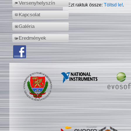
Versenyhelyszín
Ezt raktuk össze:
Töltsd le!
.
Kapcsolat
Galéria
Eredmények