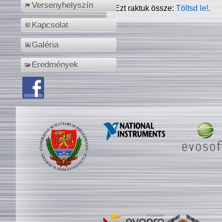
Versenyhelyszín
Ezt raktuk össze:
Töltsd le!
.
Kapcsolat
Galéria
Eredmények