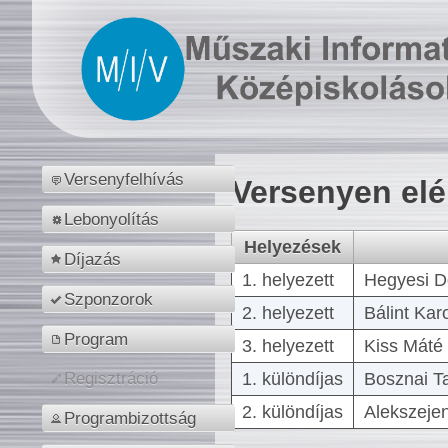
Versenyfelhívás
Versenyen el
Lebonyolítás
Helyezések
Díjazás
1. helyezett
Hegyesi D
Szponzorok
2. helyezett
Bálint Kar
Program
3. helyezett
Kiss Máté 
1. különdíjas
Bosznai T
Regisztráció
2. különdíjas
Alekszejen
Programbizottság