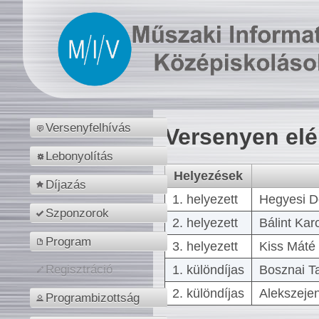
Versenyfelhívás
Versenyen el
Lebonyolítás
Helyezések
Díjazás
1. helyezett
Hegyesi D
Szponzorok
2. helyezett
Bálint Kar
Program
3. helyezett
Kiss Máté 
1. különdíjas
Bosznai T
Regisztráció
2. különdíjas
Alekszejen
Programbizottság