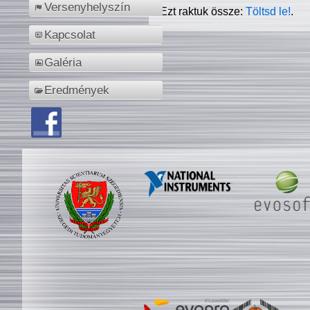
Versenyhelyszín
Ezt raktuk össze:
Töltsd le!
.
Kapcsolat
Galéria
Eredmények