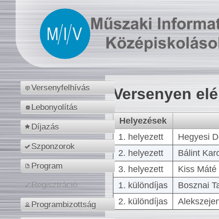
Versenyfelhívás
Versenyen el
Lebonyolítás
Helyezések
Díjazás
1. helyezett
Hegyesi D
Szponzorok
2. helyezett
Bálint Kar
Program
3. helyezett
Kiss Máté 
1. különdíjas
Bosznai T
Regisztráció
2. különdíjas
Alekszejen
Programbizottság