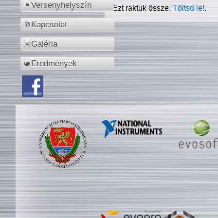
Versenyhelyszín
Ezt raktuk össze:
Töltsd le!
.
Kapcsolat
Galéria
Eredmények