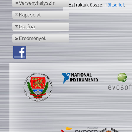
Versenyhelyszín
Ezt raktuk össze:
Töltsd le!
.
Kapcsolat
Galéria
Eredmények