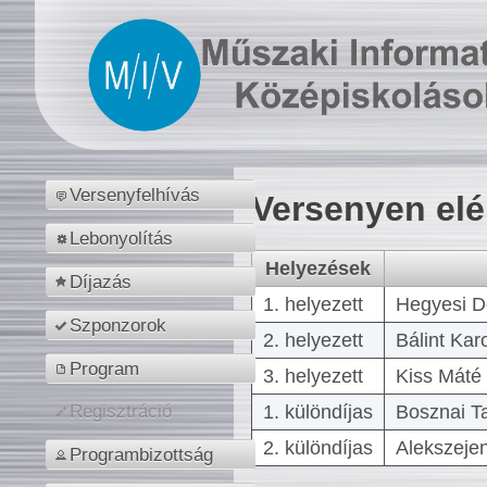
Versenyfelhívás
Versenyen el
Lebonyolítás
Helyezések
Díjazás
1. helyezett
Hegyesi D
Szponzorok
2. helyezett
Bálint Kar
Program
3. helyezett
Kiss Máté 
1. különdíjas
Bosznai T
Regisztráció
2. különdíjas
Alekszejen
Programbizottság