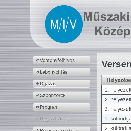
Versenyfelhívás
Versen
Lebonyolítás
Helyezés
Díjazás
1. helyezet
Szponzorok
2. helyezet
Program
3. helyezet
1. különdíj
Regisztráció
2. különdíj
Programbizottság