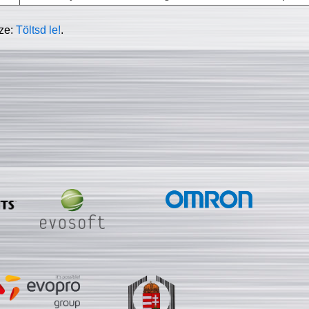
sze:
Töltsd le!
.