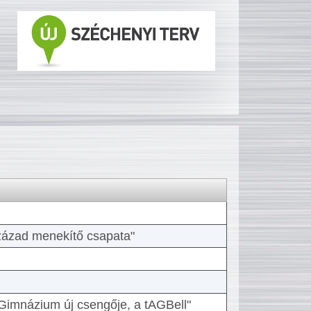
 század menekítő csapata"
Gimnázium új csengője, a tAGBell"