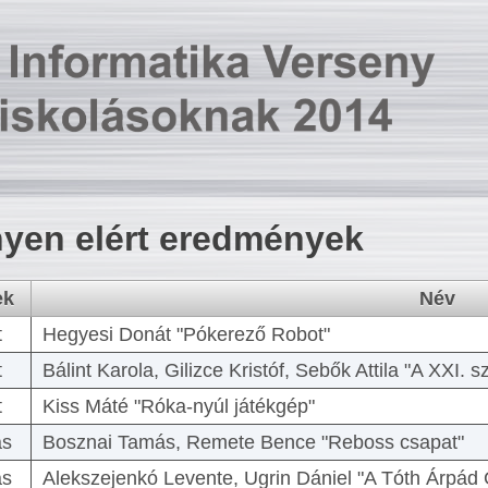
yen elért eredmények
ek
Név
t
Hegyesi Donát "Pókerező Robot"
t
Bálint Karola, Gilizce Kristóf, Sebők Attila "A XXI.
t
Kiss Máté "Róka-nyúl játékgép"
as
Bosznai Tamás, Remete Bence "Reboss csapat"
as
Alekszejenkó Levente, Ugrin Dániel "A Tóth Árpád 