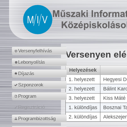
Versenyfelhívás
Versenyen el
Lebonyolítás
Helyezések
Díjazás
1. helyezett
Hegyesi D
Szponzorok
2. helyezett
Bálint Kar
Program
3. helyezett
Kiss Máté 
1. különdíjas
Bosznai T
Regisztráció
2. különdíjas
Alekszejen
Programbizottság