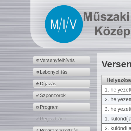
Versenyfelhívás
Versen
Lebonyolítás
Helyezés
Díjazás
1. helyezet
Szponzorok
2. helyezet
Program
3. helyezet
1. különdíj
Regisztráció
2. különdíj
Programbizottság