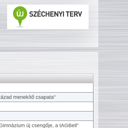
 század menekítő csapata"
Gimnázium új csengője, a tAGBell"