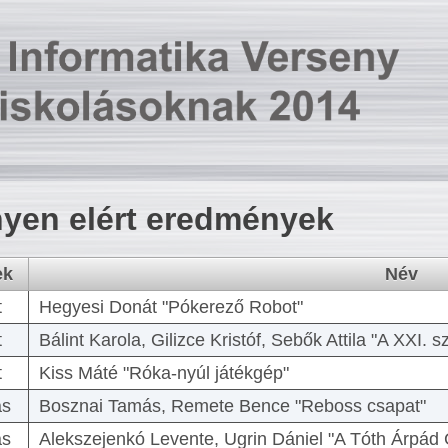
yen elért eredmények
ek
Név
t
Hegyesi Donát "Pókerező Robot"
t
Bálint Karola, Gilizce Kristóf, Sebők Attila "A XXI.
t
Kiss Máté "Róka-nyúl játékgép"
as
Bosznai Tamás, Remete Bence "Reboss csapat"
as
Alekszejenkó Levente, Ugrin Dániel "A Tóth Árpád 