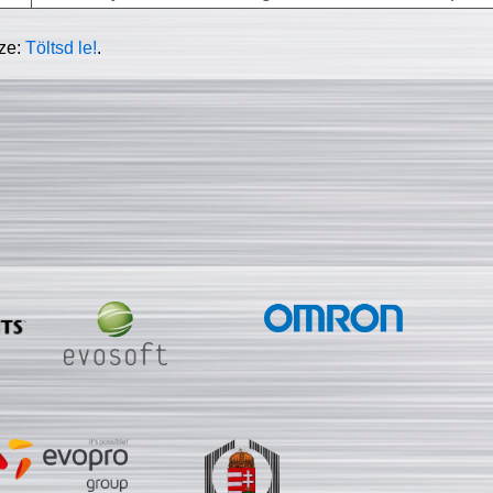
sze:
Töltsd le!
.