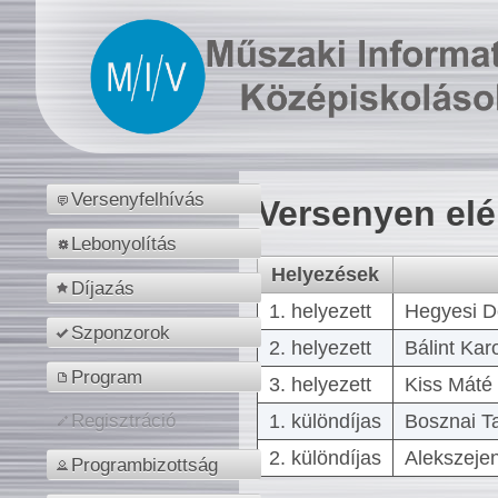
Versenyfelhívás
Versenyen el
Lebonyolítás
Helyezések
Díjazás
1. helyezett
Hegyesi D
Szponzorok
2. helyezett
Bálint Kar
Program
3. helyezett
Kiss Máté 
1. különdíjas
Bosznai T
Regisztráció
2. különdíjas
Alekszejen
Programbizottság