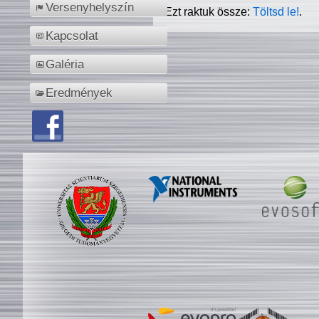
Versenyhelyszín
Ezt raktuk össze:
Töltsd le!
.
Kapcsolat
Galéria
Eredmények