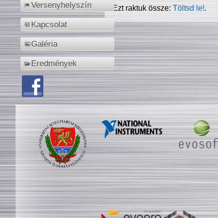
Versenyhelyszín
Ezt raktuk össze:
Töltsd le!
.
Kapcsolat
Galéria
Eredmények