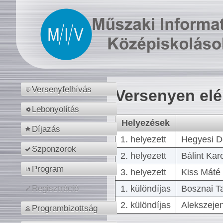
Versenyfelhívás
Versenyen el
Lebonyolítás
Helyezések
Díjazás
1. helyezett
Hegyesi D
Szponzorok
2. helyezett
Bálint Kar
Program
3. helyezett
Kiss Máté 
1. különdíjas
Bosznai T
Regisztráció
2. különdíjas
Alekszejen
Programbizottság