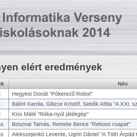
yen elért eredmények
ek
Név
t
Hegyesi Donát "Pókerező Robot"
t
Bálint Karola, Gilizce Kristóf, Sebők Attila "A XXI.
t
Kiss Máté "Róka-nyúl játékgép"
as
Bosznai Tamás, Remete Bence "Reboss csapat"
as
Alekszejenkó Levente, Ugrin Dániel "A Tóth Árpád 