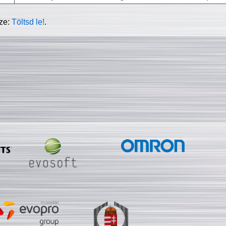
sze:
Töltsd le!
.