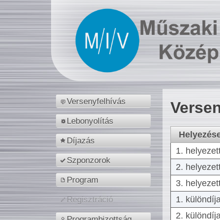
Versenyfelhívás
Versen
Lebonyolítás
Helyezés
Díjazás
1. helyezet
Szponzorok
2. helyezet
Program
3. helyezet
1. különdíj
Regisztráció
2. különdíj
Programbizottság