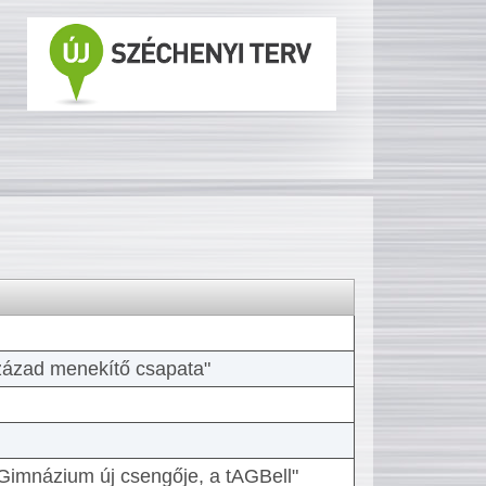
 század menekítő csapata"
Gimnázium új csengője, a tAGBell"