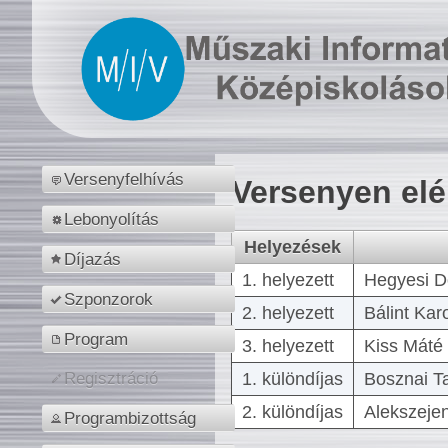
Versenyfelhívás
Versenyen el
Lebonyolítás
Helyezések
Díjazás
1. helyezett
Hegyesi D
Szponzorok
2. helyezett
Bálint Kar
Program
3. helyezett
Kiss Máté 
1. különdíjas
Bosznai T
Regisztráció
2. különdíjas
Alekszejen
Programbizottság