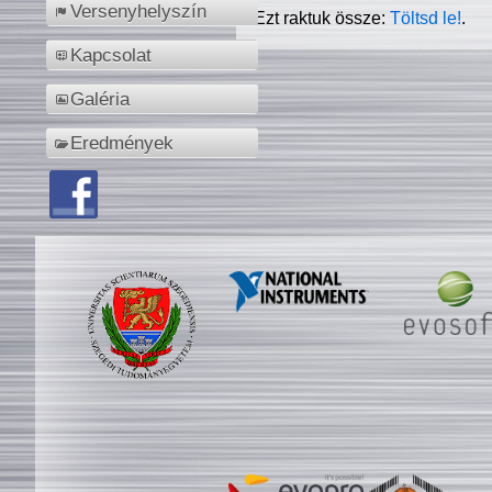
Versenyhelyszín
Ezt raktuk össze:
Töltsd le!
.
Kapcsolat
Galéria
Eredmények