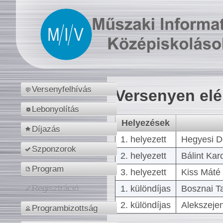
Versenyfelhívás
Versenyen el
Lebonyolítás
Helyezések
Díjazás
1. helyezett
Hegyesi D
Szponzorok
2. helyezett
Bálint Kar
Program
3. helyezett
Kiss Máté 
1. különdíjas
Bosznai T
Regisztráció
2. különdíjas
Alekszejen
Programbizottság