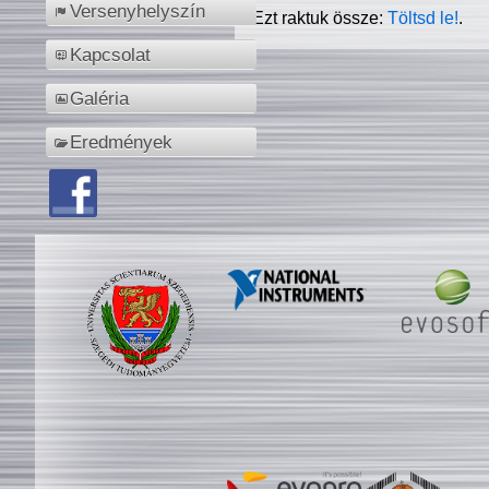
Versenyhelyszín
Ezt raktuk össze:
Töltsd le!
.
Kapcsolat
Galéria
Eredmények