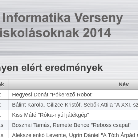
yen elért eredmények
ek
Név
t
Hegyesi Donát "Pókerező Robot"
t
Bálint Karola, Gilizce Kristóf, Sebők Attila "A XXI.
t
Kiss Máté "Róka-nyúl játékgép"
as
Bosznai Tamás, Remete Bence "Reboss csapat"
as
Alekszejenkó Levente, Ugrin Dániel "A Tóth Árpád 