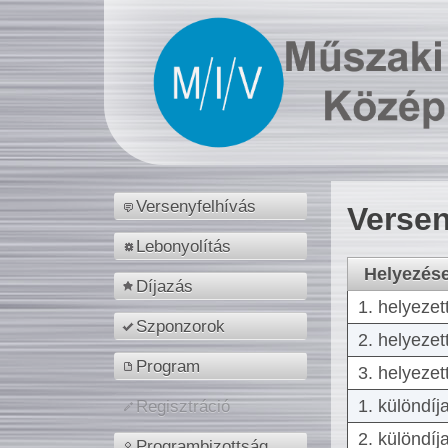
Versenyfelhívás
Versen
Lebonyolítás
Helyezés
Díjazás
1. helyezet
Szponzorok
2. helyezet
Program
3. helyezet
1. különdíj
Regisztráció
2. különdíj
Programbizottság