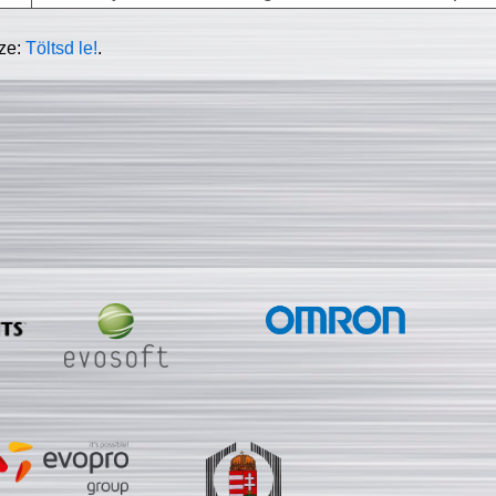
sze:
Töltsd le!
.