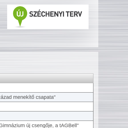
 század menekítő csapata"
Gimnázium új csengője, a tAGBell"