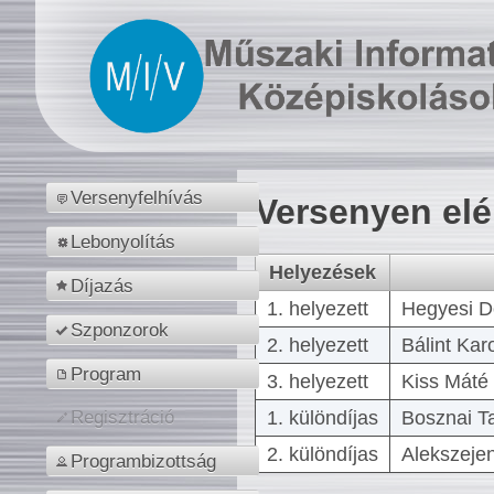
Versenyfelhívás
Versenyen el
Lebonyolítás
Helyezések
Díjazás
1. helyezett
Hegyesi D
Szponzorok
2. helyezett
Bálint Kar
Program
3. helyezett
Kiss Máté 
1. különdíjas
Bosznai T
Regisztráció
2. különdíjas
Alekszejen
Programbizottság