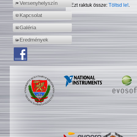
Versenyhelyszín
Ezt raktuk össze:
Töltsd le!
.
Kapcsolat
Galéria
Eredmények