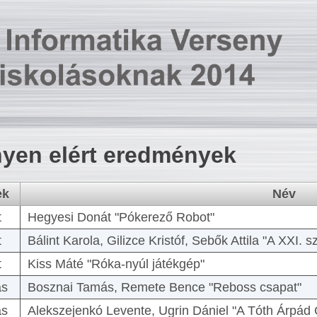
yen elért eredmények
ek
Név
t
Hegyesi Donát "Pókerező Robot"
t
Bálint Karola, Gilizce Kristóf, Sebők Attila "A XXI.
t
Kiss Máté "Róka-nyúl játékgép"
as
Bosznai Tamás, Remete Bence "Reboss csapat"
as
Alekszejenkó Levente, Ugrin Dániel "A Tóth Árpád 