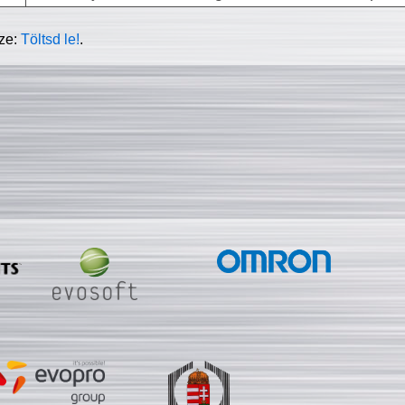
sze:
Töltsd le!
.