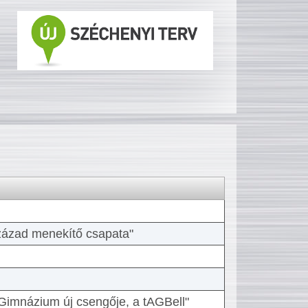
 század menekítő csapata"
Gimnázium új csengője, a tAGBell"