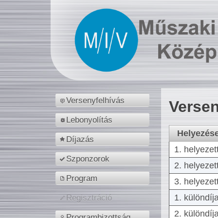
Versenyfelhívás
Versen
Lebonyolítás
Helyezés
Díjazás
1. helyezet
Szponzorok
2. helyezet
Program
3. helyezet
1. különdíj
Regisztráció
2. különdíj
Programbizottság