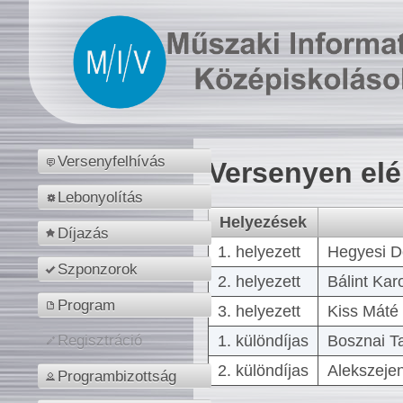
Versenyfelhívás
Versenyen el
Lebonyolítás
Helyezések
Díjazás
1. helyezett
Hegyesi D
Szponzorok
2. helyezett
Bálint Kar
Program
3. helyezett
Kiss Máté 
1. különdíjas
Bosznai T
Regisztráció
2. különdíjas
Alekszejen
Programbizottság