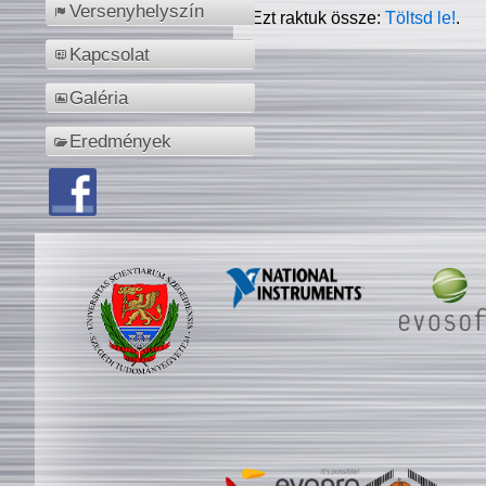
Versenyhelyszín
Ezt raktuk össze:
Töltsd le!
.
Kapcsolat
Galéria
Eredmények