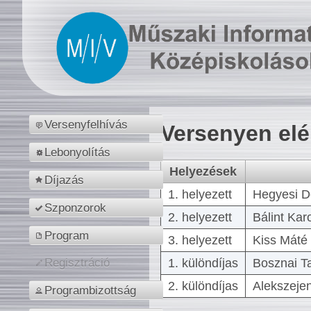
Versenyfelhívás
Versenyen el
Lebonyolítás
Helyezések
Díjazás
1. helyezett
Hegyesi D
Szponzorok
2. helyezett
Bálint Kar
Program
3. helyezett
Kiss Máté 
1. különdíjas
Bosznai T
Regisztráció
2. különdíjas
Alekszejen
Programbizottság