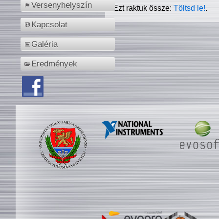
Versenyhelyszín
Ezt raktuk össze:
Töltsd le!
.
Kapcsolat
Galéria
Eredmények