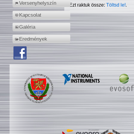
Versenyhelyszín
Ezt raktuk össze:
Töltsd le!
.
Kapcsolat
Galéria
Eredmények