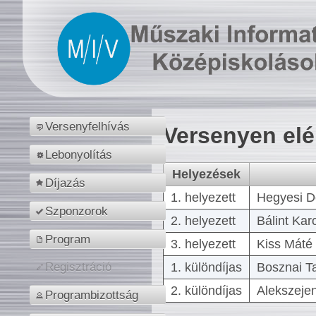
Versenyfelhívás
Versenyen el
Lebonyolítás
Helyezések
Díjazás
1. helyezett
Hegyesi D
Szponzorok
2. helyezett
Bálint Kar
Program
3. helyezett
Kiss Máté 
1. különdíjas
Bosznai T
Regisztráció
2. különdíjas
Alekszejen
Programbizottság