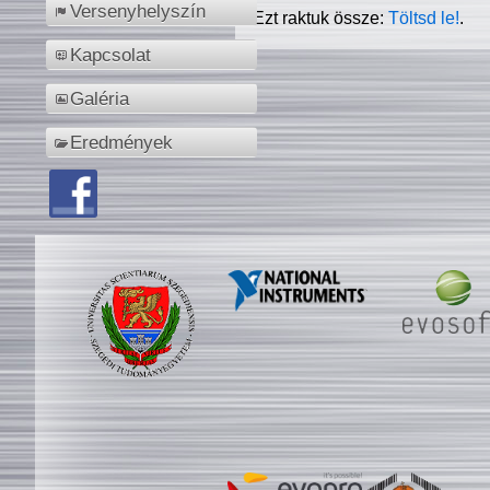
Versenyhelyszín
Ezt raktuk össze:
Töltsd le!
.
Kapcsolat
Galéria
Eredmények