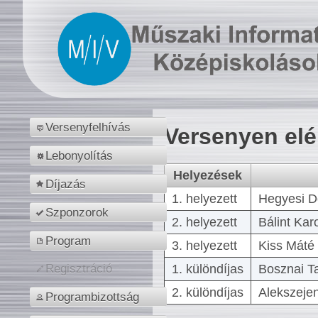
Versenyfelhívás
Versenyen el
Lebonyolítás
Helyezések
Díjazás
1. helyezett
Hegyesi D
Szponzorok
2. helyezett
Bálint Kar
Program
3. helyezett
Kiss Máté 
1. különdíjas
Bosznai T
Regisztráció
2. különdíjas
Alekszejen
Programbizottság