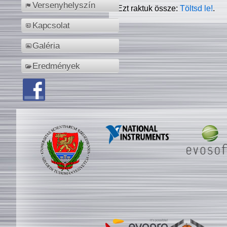
Versenyhelyszín
Ezt raktuk össze:
Töltsd le!
.
Kapcsolat
Galéria
Eredmények