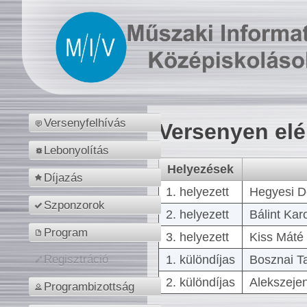
Versenyfelhívás
Versenyen el
Lebonyolítás
Helyezések
Díjazás
1. helyezett
Hegyesi D
Szponzorok
2. helyezett
Bálint Kar
Program
3. helyezett
Kiss Máté 
1. különdíjas
Bosznai T
Regisztráció
2. különdíjas
Alekszejen
Programbizottság