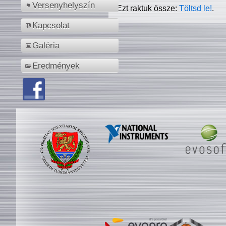
Versenyhelyszín
Ezt raktuk össze:
Töltsd le!
.
Kapcsolat
Galéria
Eredmények