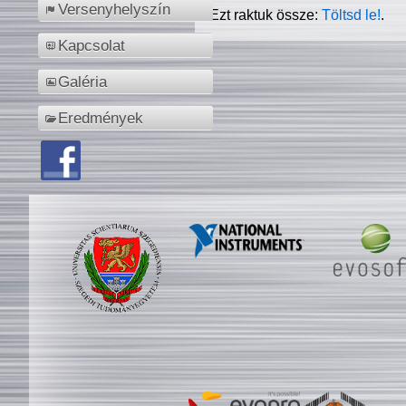
Versenyhelyszín
Ezt raktuk össze:
Töltsd le!
.
Kapcsolat
Galéria
Eredmények