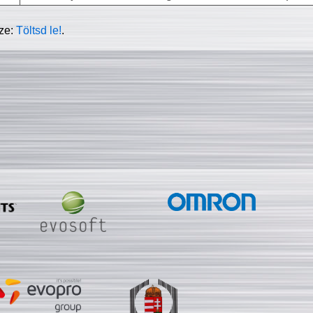
sze:
Töltsd le!
.