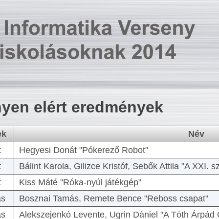
yen elért eredmények
ek
Név
t
Hegyesi Donát "Pókerező Robot"
t
Bálint Karola, Gilizce Kristóf, Sebők Attila "A XXI.
t
Kiss Máté "Róka-nyúl játékgép"
as
Bosznai Tamás, Remete Bence "Reboss csapat"
as
Alekszejenkó Levente, Ugrin Dániel "A Tóth Árpád 