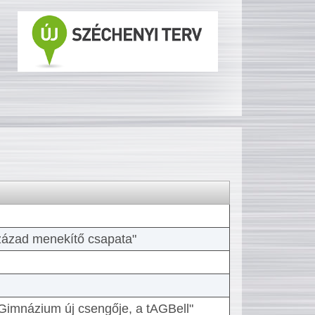
 század menekítő csapata"
Gimnázium új csengője, a tAGBell"