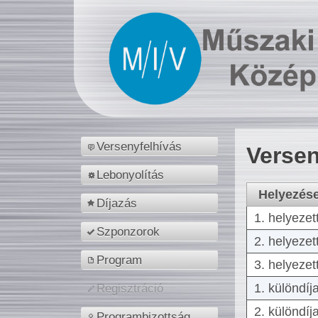
Versenyfelhívás
Versen
Lebonyolítás
Helyezés
Díjazás
1. helyezet
Szponzorok
2. helyezet
Program
3. helyezet
1. különdíj
Regisztráció
2. különdíj
Programbizottság