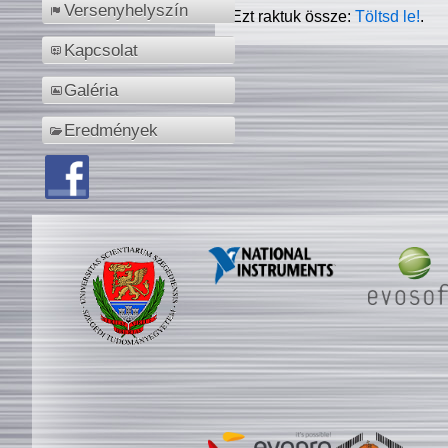
Versenyhelyszín
Ezt raktuk össze:
Töltsd le!
.
Kapcsolat
Galéria
Eredmények