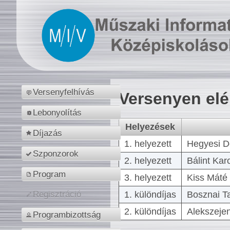
Versenyfelhívás
Versenyen el
Lebonyolítás
Helyezések
Díjazás
1. helyezett
Hegyesi D
Szponzorok
2. helyezett
Bálint Kar
Program
3. helyezett
Kiss Máté 
1. különdíjas
Bosznai T
Regisztráció
2. különdíjas
Alekszejen
Programbizottság