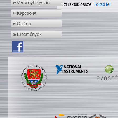
Versenyhelyszín
Ezt raktuk össze:
Töltsd le!
.
Kapcsolat
Galéria
Eredmények