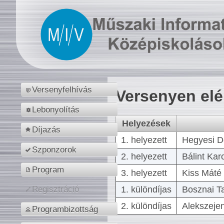
Versenyfelhívás
Versenyen el
Lebonyolítás
Helyezések
Díjazás
1. helyezett
Hegyesi D
Szponzorok
2. helyezett
Bálint Kar
Program
3. helyezett
Kiss Máté 
1. különdíjas
Bosznai T
Regisztráció
2. különdíjas
Alekszejen
Programbizottság