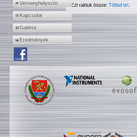
Versenyhelyszín
Ezt raktuk össze:
Töltsd le!
.
Kapcsolat
Galéria
Eredmények