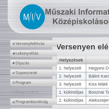
Versenyfelhívás
Versenyen el
Lebonyolítás
Helyezések
Díjazás
1. helyezett
Hegyesi D
Szponzorok
2. helyezett
Bálint Kar
Program
3. helyezett
Kiss Máté 
1. különdíjas
Bosznai T
Regisztráció
2. különdíjas
Alekszejen
Programbizottság