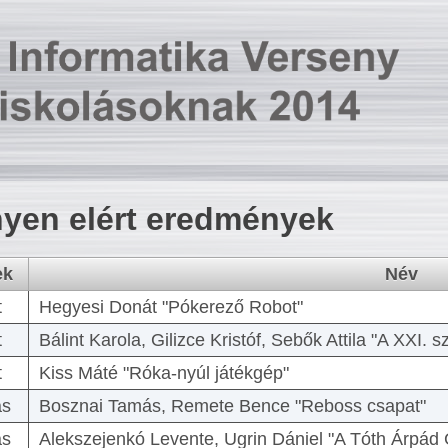
yen elért eredmények
ek
Név
t
Hegyesi Donát "Pókerező Robot"
t
Bálint Karola, Gilizce Kristóf, Sebők Attila "A XXI.
t
Kiss Máté "Róka-nyúl játékgép"
as
Bosznai Tamás, Remete Bence "Reboss csapat"
as
Alekszejenkó Levente, Ugrin Dániel "A Tóth Árpád 