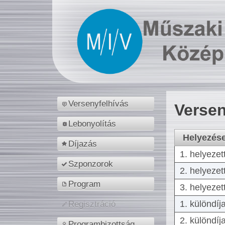
Versenyfelhívás
Versen
Lebonyolítás
Helyezés
Díjazás
1. helyezet
Szponzorok
2. helyezet
Program
3. helyezet
1. különdíj
Regisztráció
2. különdíj
Programbizottság