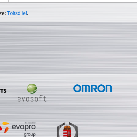
sze:
Töltsd le!
.