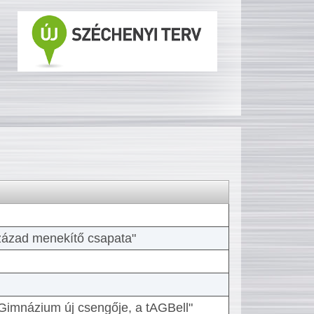
 század menekítő csapata"
Gimnázium új csengője, a tAGBell"