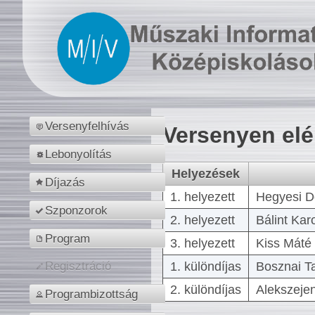
Versenyfelhívás
Versenyen el
Lebonyolítás
Helyezések
Díjazás
1. helyezett
Hegyesi D
Szponzorok
2. helyezett
Bálint Kar
Program
3. helyezett
Kiss Máté 
1. különdíjas
Bosznai T
Regisztráció
2. különdíjas
Alekszejen
Programbizottság