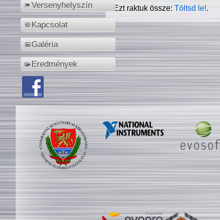
Versenyhelyszín
Ezt raktuk össze:
Töltsd le!
.
Kapcsolat
Galéria
Eredmények