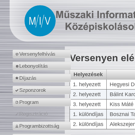
Versenyfelhívás
Versenyen el
Lebonyolítás
Helyezések
Díjazás
1. helyezett
Hegyesi D
Szponzorok
2. helyezett
Bálint Kar
Program
3. helyezett
Kiss Máté 
1. különdíjas
Bosznai T
Regisztráció
2. különdíjas
Alekszejen
Programbizottság