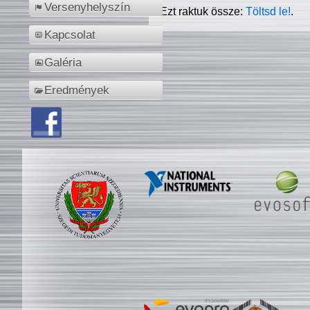
Versenyhelyszín
Ezt raktuk össze:
Töltsd le!
.
Kapcsolat
Galéria
Eredmények