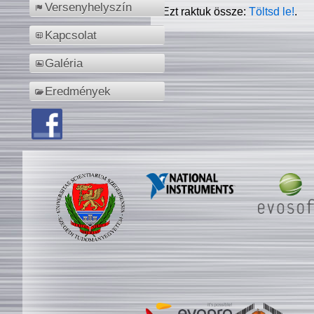
Versenyhelyszín
Ezt raktuk össze:
Töltsd le!
.
Kapcsolat
Galéria
Eredmények