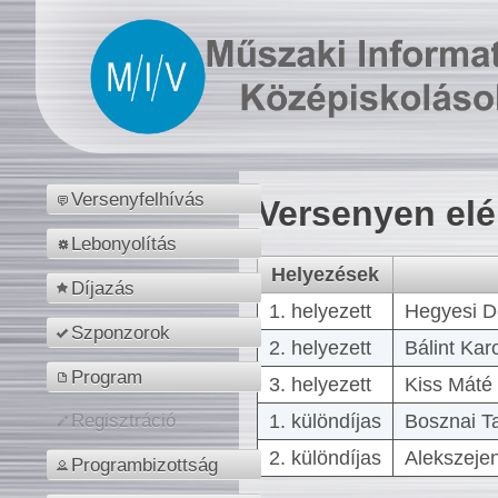
Versenyfelhívás
Versenyen el
Lebonyolítás
Helyezések
Díjazás
1. helyezett
Hegyesi D
Szponzorok
2. helyezett
Bálint Kar
Program
3. helyezett
Kiss Máté 
1. különdíjas
Bosznai T
Regisztráció
2. különdíjas
Alekszejen
Programbizottság