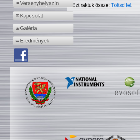
Versenyhelyszín
Ezt raktuk össze:
Töltsd le!
.
Kapcsolat
Galéria
Eredmények