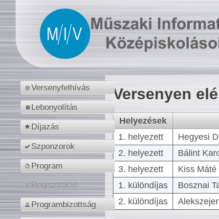
Versenyfelhívás
Versenyen el
Lebonyolítás
Helyezések
Díjazás
1. helyezett
Hegyesi D
Szponzorok
2. helyezett
Bálint Kar
Program
3. helyezett
Kiss Máté 
1. különdíjas
Bosznai T
Regisztráció
2. különdíjas
Alekszejen
Programbizottság