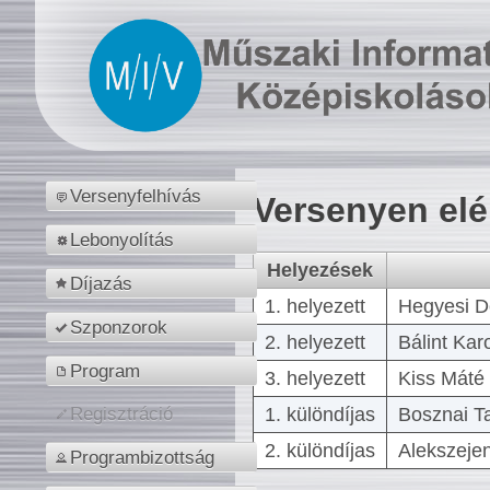
Versenyfelhívás
Versenyen el
Lebonyolítás
Helyezések
Díjazás
1. helyezett
Hegyesi D
Szponzorok
2. helyezett
Bálint Kar
Program
3. helyezett
Kiss Máté 
1. különdíjas
Bosznai T
Regisztráció
2. különdíjas
Alekszejen
Programbizottság