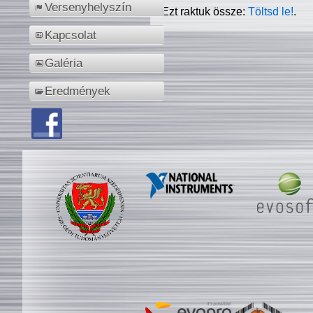
Versenyhelyszín
Ezt raktuk össze:
Töltsd le!
.
Kapcsolat
Galéria
Eredmények