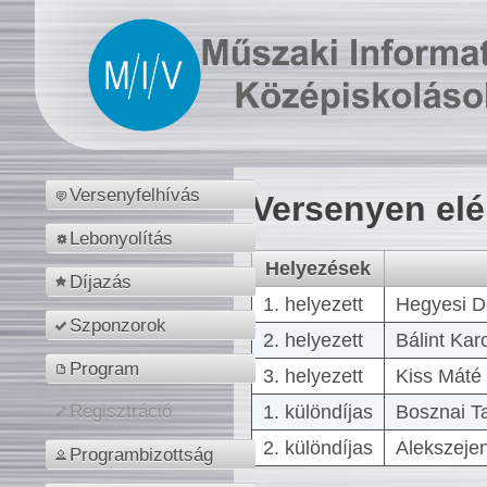
Versenyfelhívás
Versenyen el
Lebonyolítás
Helyezések
Díjazás
1. helyezett
Hegyesi D
Szponzorok
2. helyezett
Bálint Kar
Program
3. helyezett
Kiss Máté 
1. különdíjas
Bosznai T
Regisztráció
2. különdíjas
Alekszejen
Programbizottság