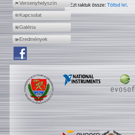
Versenyhelyszín
Ezt raktuk össze:
Töltsd le!
.
Kapcsolat
Galéria
Eredmények