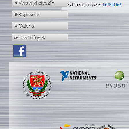
Versenyhelyszín
Ezt raktuk össze:
Töltsd le!
.
Kapcsolat
Galéria
Eredmények