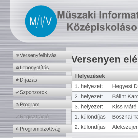
Versenyfelhívás
Versenyen el
Lebonyolítás
Helyezések
Díjazás
1. helyezett
Hegyesi D
Szponzorok
2. helyezett
Bálint Kar
Program
3. helyezett
Kiss Máté 
1. különdíjas
Bosznai T
Regisztráció
2. különdíjas
Alekszejen
Programbizottság