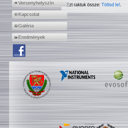
Versenyhelyszín
Ezt raktuk össze:
Töltsd le!
.
Kapcsolat
Galéria
Eredmények