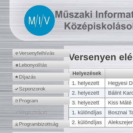
Versenyfelhívás
Versenyen el
Lebonyolítás
Helyezések
Díjazás
1. helyezett
Hegyesi D
Szponzorok
2. helyezett
Bálint Kar
Program
3. helyezett
Kiss Máté 
1. különdíjas
Bosznai T
Regisztráció
2. különdíjas
Alekszejen
Programbizottság