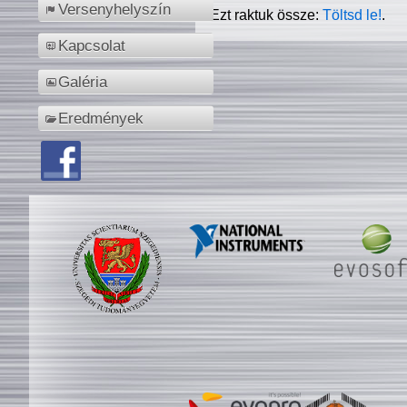
Versenyhelyszín
Ezt raktuk össze:
Töltsd le!
.
Kapcsolat
Galéria
Eredmények