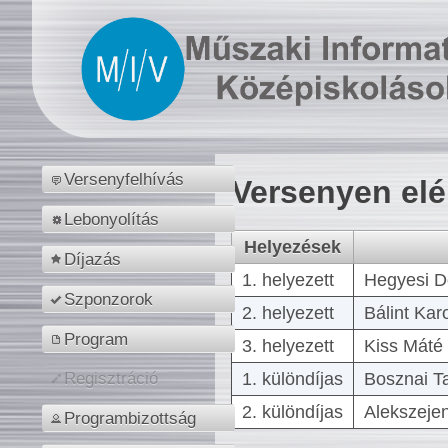
Versenyfelhívás
Versenyen el
Lebonyolítás
Helyezések
Díjazás
1. helyezett
Hegyesi D
Szponzorok
2. helyezett
Bálint Kar
Program
3. helyezett
Kiss Máté 
1. különdíjas
Bosznai T
Regisztráció
2. különdíjas
Alekszejen
Programbizottság