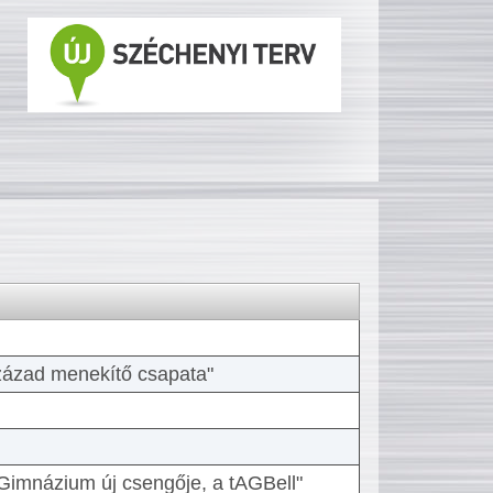
 század menekítő csapata"
Gimnázium új csengője, a tAGBell"