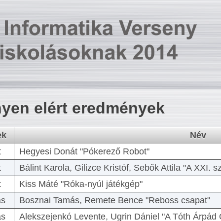
yen elért eredmények
ek
Név
t
Hegyesi Donát "Pókerező Robot"
t
Bálint Karola, Gilizce Kristóf, Sebők Attila "A XXI.
t
Kiss Máté "Róka-nyúl játékgép"
as
Bosznai Tamás, Remete Bence "Reboss csapat"
as
Alekszejenkó Levente, Ugrin Dániel "A Tóth Árpád 