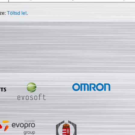
sze:
Töltsd le!
.