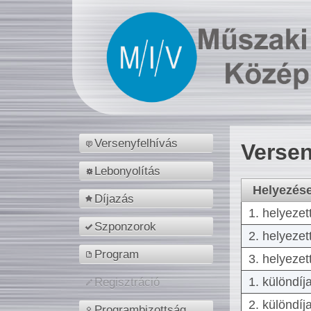
Versenyfelhívás
Versen
Lebonyolítás
Helyezés
Díjazás
1. helyezet
Szponzorok
2. helyezet
Program
3. helyezet
1. különdíj
Regisztráció
2. különdíj
Programbizottság