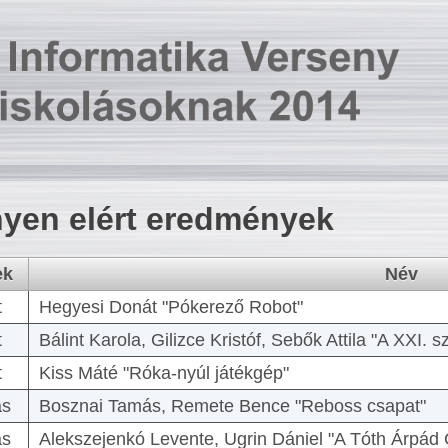
yen elért eredmények
ek
Név
t
Hegyesi Donát "Pókerező Robot"
t
Bálint Karola, Gilizce Kristóf, Sebők Attila "A XXI.
t
Kiss Máté "Róka-nyúl játékgép"
as
Bosznai Tamás, Remete Bence "Reboss csapat"
as
Alekszejenkó Levente, Ugrin Dániel "A Tóth Árpád 