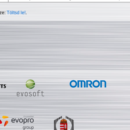
sze:
Töltsd le!
.