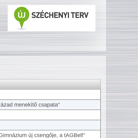
 század menekítő csapata"
Gimnázium új csengője, a tAGBell"