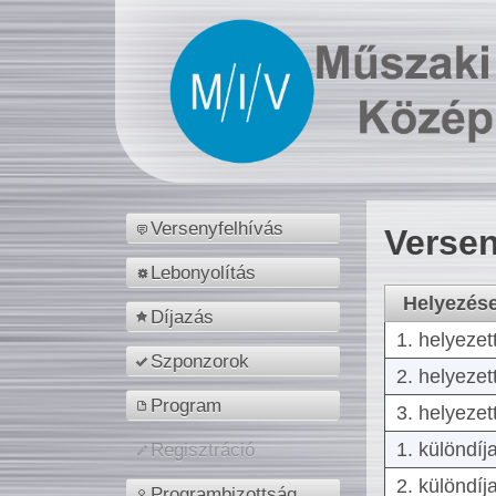
Versenyfelhívás
Versen
Lebonyolítás
Helyezés
Díjazás
1. helyezet
Szponzorok
2. helyezet
Program
3. helyezet
1. különdíj
Regisztráció
2. különdíj
Programbizottság