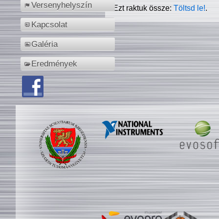
Versenyhelyszín
Ezt raktuk össze:
Töltsd le!
.
Kapcsolat
Galéria
Eredmények