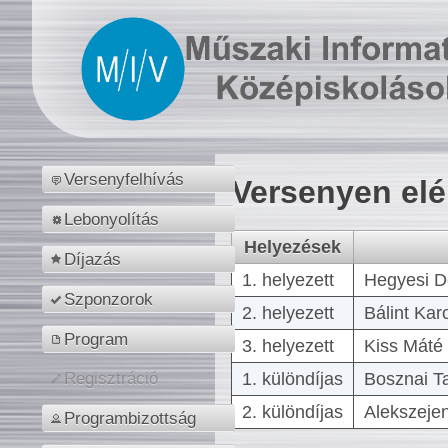
Versenyfelhívás
Versenyen el
Lebonyolítás
Helyezések
Díjazás
1. helyezett
Hegyesi D
Szponzorok
2. helyezett
Bálint Kar
Program
3. helyezett
Kiss Máté 
1. különdíjas
Bosznai T
Regisztráció
2. különdíjas
Alekszejen
Programbizottság