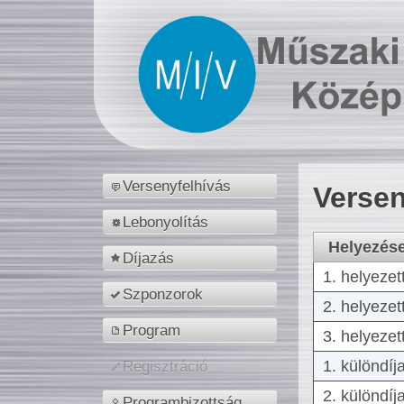
Versenyfelhívás
Versen
Lebonyolítás
Helyezés
Díjazás
1. helyezet
Szponzorok
2. helyezet
Program
3. helyezet
1. különdíj
Regisztráció
2. különdíj
Programbizottság