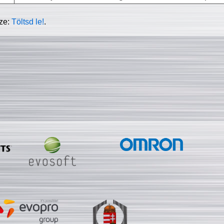
sze:
Töltsd le!
.