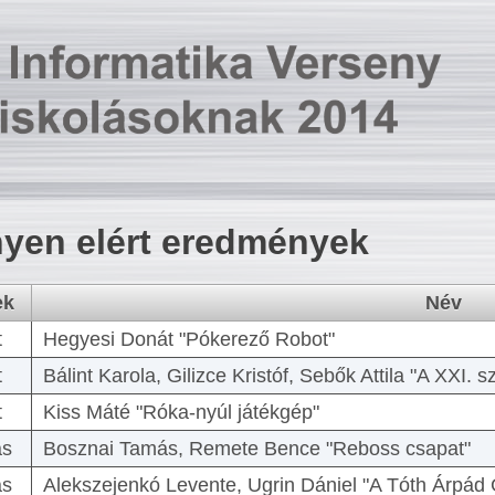
yen elért eredmények
ek
Név
t
Hegyesi Donát "Pókerező Robot"
t
Bálint Karola, Gilizce Kristóf, Sebők Attila "A XXI.
t
Kiss Máté "Róka-nyúl játékgép"
as
Bosznai Tamás, Remete Bence "Reboss csapat"
as
Alekszejenkó Levente, Ugrin Dániel "A Tóth Árpád 