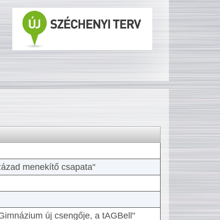
 század menekítő csapata"
Gimnázium új csengője, a tAGBell"