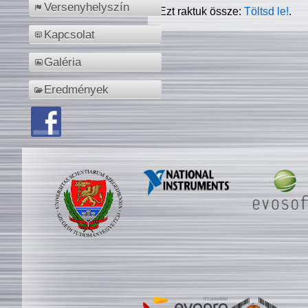
Versenyhelyszín
Ezt raktuk össze:
Töltsd le!
.
Kapcsolat
Galéria
Eredmények